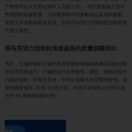
户界面可以大大简化操作人员的工作。 他只需要输入部件
所需的制齿参数值、刀具数据表中的参数值以及切削参数。
其他工作全部由机床完成。机床可以自行计算刮削过程的整
个加工程序。
埃马克强力刮齿机凭借超高的质量脱颖而出
另外，主轴和铣削主轴中的直接驱动能确保各轴在刮削过程
中完美同步运行。B 轴的设计非常刚性，因此，刮削过程中
刀具的迎角，即轴交叉角，也可以在较大的范围内变化。这
里的典型值在 15 到 25 度之间，但埃马克实际上已经实现
大约 45 度角的刮削过程。
视频时，您的个人数据（例如您的IP地
务提供商，且您的设备上可能会存储
即表示您同意加载优酷或抖音的内容，并同意
应的数据传输。
加载视频