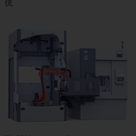
统
S
Hi