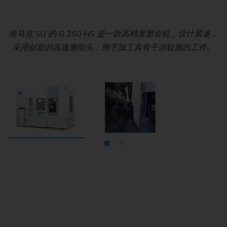
埃马克 SU 的 G 250 HS 是一款高精度磨齿机，设计紧凑，
G 250 HS 的工作区显示了两个工作主轴和高速磨削头，它
采用创新的高速磨削头，用于加工具有干涉轮廓的工件。
们确保了高精度的展成磨削和成形磨削，并缩短了循环节
拍。