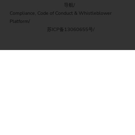
导航
Compliance, Code of Conduct & Whistleblower
Platform
苏ICP备13060655号