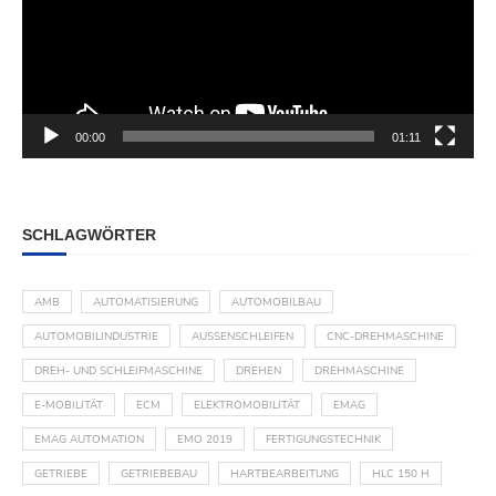
00:00
01:11
SCHLAGWÖRTER
AMB
AUTOMATISIERUNG
AUTOMOBILBAU
AUTOMOBILINDUSTRIE
AUSSENSCHLEIFEN
CNC-DREHMASCHINE
DREH- UND SCHLEIFMASCHINE
DREHEN
DREHMASCHINE
E-MOBILITÄT
ECM
ELEKTROMOBILITÄT
EMAG
EMAG AUTOMATION
EMO 2019
FERTIGUNGSTECHNIK
GETRIEBE
GETRIEBEBAU
HARTBEARBEITUNG
HLC 150 H