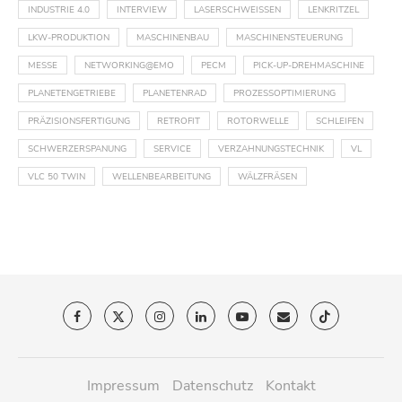
INDUSTRIE 4.0
INTERVIEW
LASERSCHWEISSEN
LENKRITZEL
LKW-PRODUKTION
MASCHINENBAU
MASCHINENSTEUERUNG
MESSE
NETWORKING@EMO
PECM
PICK-UP-DREHMASCHINE
PLANETENGETRIEBE
PLANETENRAD
PROZESSOPTIMIERUNG
PRÄZISIONSFERTIGUNG
RETROFIT
ROTORWELLE
SCHLEIFEN
SCHWERZERSPANUNG
SERVICE
VERZAHNUNGSTECHNIK
VL
VLC 50 TWIN
WELLENBEARBEITUNG
WÄLZFRÄSEN
Impressum
Datenschutz
Kontakt