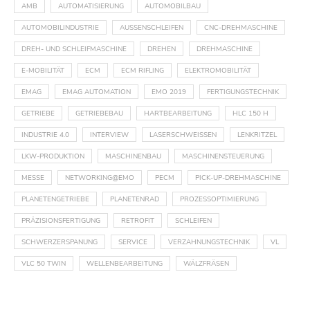
AMB
AUTOMATISIERUNG
AUTOMOBILBAU
AUTOMOBILINDUSTRIE
AUSSENSCHLEIFEN
CNC-DREHMASCHINE
DREH- UND SCHLEIFMASCHINE
DREHEN
DREHMASCHINE
E-MOBILITÄT
ECM
ECM RIFLING
ELEKTROMOBILITÄT
EMAG
EMAG AUTOMATION
EMO 2019
FERTIGUNGSTECHNIK
GETRIEBE
GETRIEBEBAU
HARTBEARBEITUNG
HLC 150 H
INDUSTRIE 4.0
INTERVIEW
LASERSCHWEISSEN
LENKRITZEL
LKW-PRODUKTION
MASCHINENBAU
MASCHINENSTEUERUNG
MESSE
NETWORKING@EMO
PECM
PICK-UP-DREHMASCHINE
PLANETENGETRIEBE
PLANETENRAD
PROZESSOPTIMIERUNG
PRÄZISIONSFERTIGUNG
RETROFIT
SCHLEIFEN
SCHWERZERSPANUNG
SERVICE
VERZAHNUNGSTECHNIK
VL
VLC 50 TWIN
WELLENBEARBEITUNG
WÄLZFRÄSEN