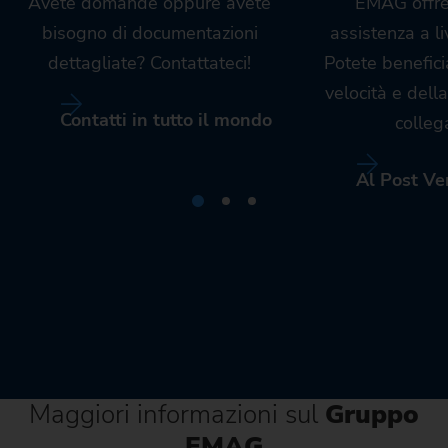
Avete domande oppure avete
EMAG offre
bisogno di documentazioni
assistenza a l
dettagliate? Contattateci!
Potete benefici
velocità e dell
Contatti in tutto il mondo
colleg
Al Post Ve
Maggiori informazioni sul
Gruppo
EMAG