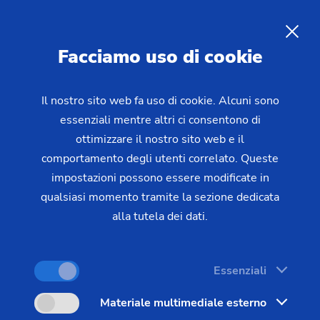
IT
Facciamo uso di cookie
RICHIESTA
Il nostro sito web fa uso di cookie. Alcuni sono
essenziali mentre altri ci consentono di
Home
Prodotti e servizi
Macchine
ottimizzare il nostro sito web e il
Macchine per il taglio degli ingranaggi
Rasatrici
RASO
comportamento degli utenti correlato. Queste
200
impostazioni possono essere modificate in
qualsiasi momento tramite la sezione dedicata
alla tutela dei dati.
Essenziali
Materiale multimediale esterno