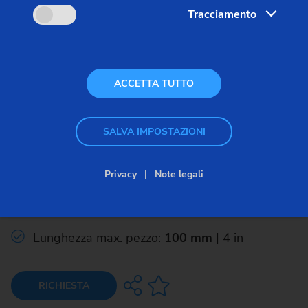
Tracciamento
ACCETTA TUTTO
Rasatrici
SALVA IMPOSTAZIONI
RASO 200
Module range: mm 0.5 - 5.0
Privacy
Note legali
Ø max. pezzo:
200 mm
| 8 in
Lunghezza max. pezzo:
100 mm
| 4 in
RICHIESTA