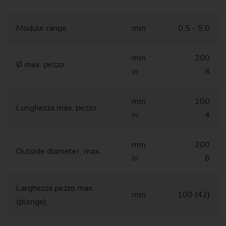
Module range
mm
0.5 - 5.0
mm
200
Ø max. pezzo
in
8
mm
100
Lunghezza max. pezzo
in
4
mm
200
Outside diameter, max.
in
8
Larghezza pezzo max.
mm
100 (42)
(plonge)