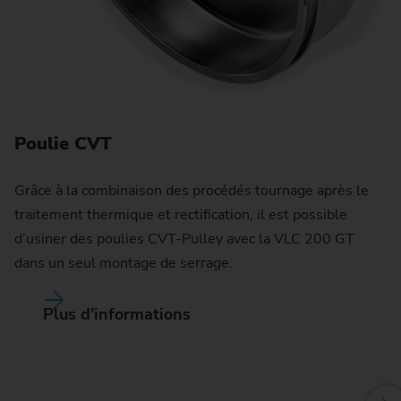
Poulie CVT
Grâce à la combinaison des procédés tournage après le
traitement thermique et rectification, il est possible
A
d’usiner des poulies CVT-Pulley avec la VLC 200 GT
dans un seul montage de serrage.
L’
pa
Plus d’informations
co
pr