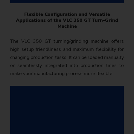
Flexible Configuration and Versatile
Applications of the VLC 350 GT Turn-Grind
Machine
The VLC 350 GT turning/grinding machine offers
high setup friendli­ness and maxi­mum fle­xi­bi­lity for
changing pro­duc­tion tasks. It can be loaded manually
or seamlessly inte­grated into production lines to
make your manu­factu­ring process more flexi­ble.