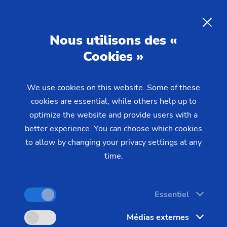
FR
Nous utilisons des «
Cookies »
DEMANDE
We use cookies on this website. Some of these
Home
Produits & Services
Machines
Tours
cookies are essential, while others help up to
Pièces prises en mandrin – VLC/VSC/VST
VLC 350 GT
optimize the website and provide users with a
better experience. You can choose which cookies
to allow by changing your privacy settings at any
time.
Essentiel
Médias externes