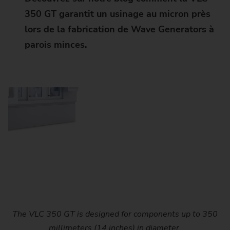
350 GT garantit un usinage au micron près
lors de la fabrication de Wave Generators à
parois minces.
The large machining area is ready for any task and offers
The VLC 350 GT is designed for components up to 350
The residual machining allowance after turning is just a
The VLC 350 GT enables traditional hard machining of
The linear motor in the X-axis moves the components
gears and many other chucked components with internal
few millimeters. This leads to a considerably shorter
into the machining position particularly fast.
space for additional grinding spindles.
millimeters (14 inches) in diameter.