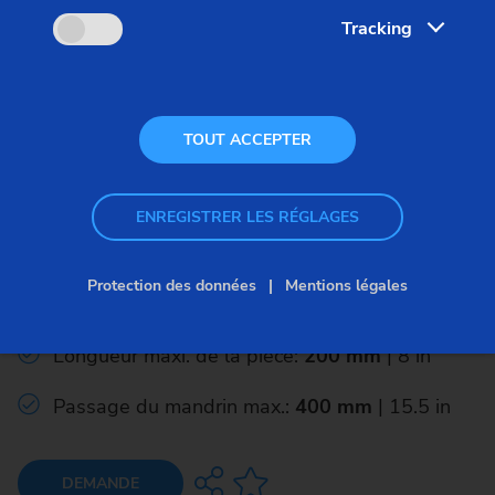
Tracking
TOUT ACCEPTER
Customized – Pièces prises en mandrin –
VLC/VSC/VST
ENREGISTRER LES RÉGLAGES
VLC 350 GT
Protection des données
Mentions légales
Ø max. de la pièce:
350 mm
| 14 in
Longueur maxi. de la pièce:
200 mm
| 8 in
Passage du mandrin max.:
400 mm
| 15.5 in
DEMANDE