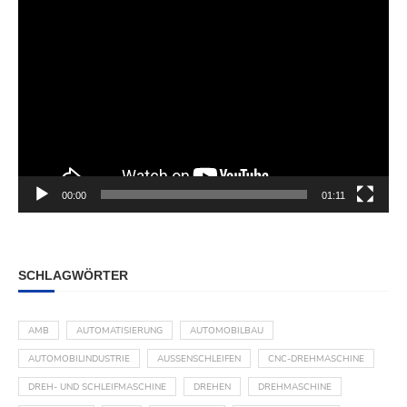
00:00
01:11
SCHLAGWÖRTER
AMB
AUTOMATISIERUNG
AUTOMOBILBAU
AUTOMOBILINDUSTRIE
AUSSENSCHLEIFEN
CNC-DREHMASCHINE
DREH- UND SCHLEIFMASCHINE
DREHEN
DREHMASCHINE