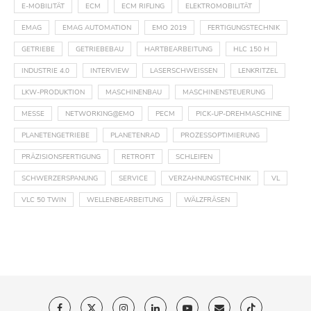
E-MOBILITÄT
ECM
ECM RIFLING
ELEKTROMOBILITÄT
EMAG
EMAG AUTOMATION
EMO 2019
FERTIGUNGSTECHNIK
GETRIEBE
GETRIEBEBAU
HARTBEARBEITUNG
HLC 150 H
INDUSTRIE 4.0
INTERVIEW
LASERSCHWEISSEN
LENKRITZEL
LKW-PRODUKTION
MASCHINENBAU
MASCHINENSTEUERUNG
MESSE
NETWORKING@EMO
PECM
PICK-UP-DREHMASCHINE
PLANETENGETRIEBE
PLANETENRAD
PROZESSOPTIMIERUNG
PRÄZISIONSFERTIGUNG
RETROFIT
SCHLEIFEN
SCHWERZERSPANUNG
SERVICE
VERZAHNUNGSTECHNIK
VL
VLC 50 TWIN
WELLENBEARBEITUNG
WÄLZFRÄSEN