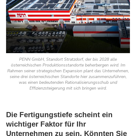
PENN GmbH, Standort Stratzdorf, der bis 2028 alle
österreichischen Produktionsstandorte beherbergen wird. Im
Rahmen seiner strategischen Expansion plant das Unternehmen,
seine drei österreichischen Standorte hier zusammenzuführen,
was einen bedeutenden Rationalisierungsschub und
Effizienzsteigerung mit sich bringen wird.
Die Fertigungstiefe scheint ein
wichtiger Faktor für Ihr
Unternehmen zu sein. Könnten Sie