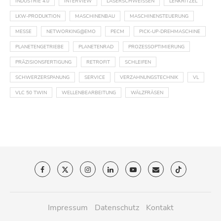
INDUSTRIE 4.0
INTERVIEW
LASERSCHWEISSEN
LENKRITZEL
LKW-PRODUKTION
MASCHINENBAU
MASCHINENSTEUERUNG
MESSE
NETWORKING@EMO
PECM
PICK-UP-DREHMASCHINE
PLANETENGETRIEBE
PLANETENRAD
PROZESSOPTIMIERUNG
PRÄZISIONSFERTIGUNG
RETROFIT
SCHLEIFEN
SCHWERZERSPANUNG
SERVICE
VERZAHNUNGSTECHNIK
VL
VLC 50 TWIN
WELLENBEARBEITUNG
WÄLZFRÄSEN
Impressum
Datenschutz
Kontakt