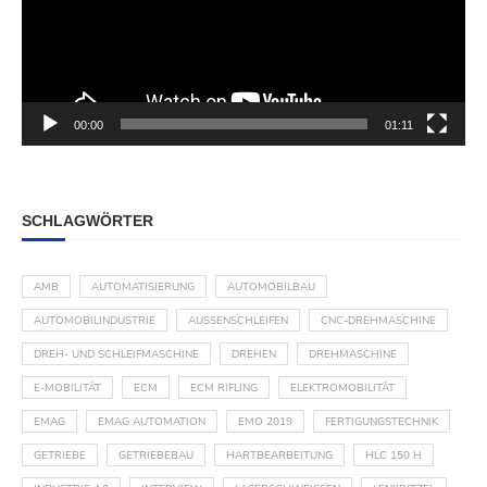
00:00
01:11
SCHLAGWÖRTER
AMB
AUTOMATISIERUNG
AUTOMOBILBAU
AUTOMOBILINDUSTRIE
AUSSENSCHLEIFEN
CNC-DREHMASCHINE
DREH- UND SCHLEIFMASCHINE
DREHEN
DREHMASCHINE
E-MOBILITÄT
ECM
ECM RIFLING
ELEKTROMOBILITÄT
EMAG
EMAG AUTOMATION
EMO 2019
FERTIGUNGSTECHNIK
GETRIEBE
GETRIEBEBAU
HARTBEARBEITUNG
HLC 150 H