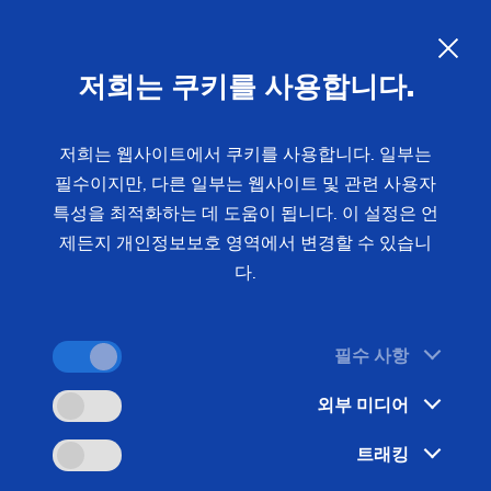
프로파일 밀링 머신
PO 100 SF
공정 최적화
고객 지원 트레이닝
ECM 라이플링
Generating Grinding
레이저 클래딩 (브레이크 디스크)
프로파일 밀링
트럭 브레이크 드럼
기어 휠(e-바이크)
디스트리뷰터 플랜지
CVT 벨트 풀리
블레이디드 디스크
국제 교육 프로그램
직업 교육
EMAG 직원
효율적인 구성 요소
Customized
EMAG Group: Commitment to UN Ag
커스텀 – 선삭/연삭 (샤프트) – VTC
유성 롤러 스크류
2030
KO
Customized
PO 900 BF
밸런싱
기술 세미나
PECM
Hobbing
레이저 용접 기술
트럭 휠 허브
중공 샤프트(e-바이크)
플랜지
디퍼렌셜 베벨 기어
Dies
대학 교육
국제성/혁신
제조 공정의 에너지 관리
전용설비 – 샤프트 – VTC
저희는 쿠키를 사용합니다.
유성 스크류 기어 가공
Greenhouse Gas Protocol
Customized
PS
정도 측정 세트
Power Skiving
인젝터 바디
펌프 링
공작물
유압 실린더 및 피스톤 로드
지원 정보
기업 문화
맞춤형 – 외경 연삭 – HG
웨이브 제너레이터
저희는 웹사이트에서 쿠키를 사용합니다. 일부는
Sustainability at EMAG Zerbst
교환 모듈
Profile Grinding
피스톤
롤 링
싱크로나이징 휠 기어
슬라이딩 베어링 (풍력 발전기)
신뢰성과 안전
필수이지만, 다른 일부는 웹사이트 및 관련 사용자
홈
SolidProcess
Customized
Status of CO2 reduction
특성을 최적화하는 데 도움이 됩니다. 이 설정은 언
안전 유리 패널
회전자(e-바이크)
기어 샤프트
압착 롤러
개인정보보호
맞춤형 – 편심 연삭 – SN/VG
제든지 개인정보보호 영역에서 변경할 수 있습니
Environmental protection
다.
현장 기술 지원
컴프레서용 로터
기어 샤프트 (조인트)
문의 사항
Focus on longevity & sustainability
데이터 백업
전기 모터 회전자 축
기어 샤프트 (레이저 용접)
필수 사항
US Spindle Repair
고정자 하우징
기어 밀링
외부 미디어
터보차저 샤프트
드라이브 샤프트
트래킹
유성기어