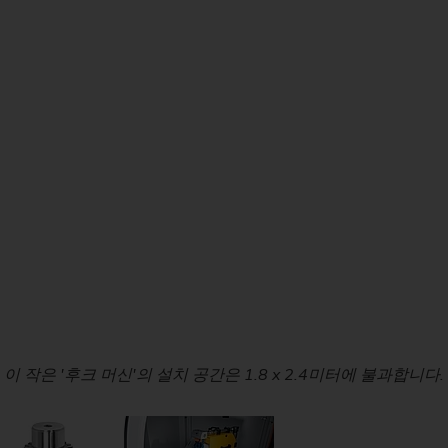
유성 스크류 기어 가
Su
Customized
Customized
PO 900 BF
밸런싱
기술 세미나
Power Skiving
인젝터 바디
펌프 링
공작물
유압 실린더 및 피스톤
신
커스텀 – 선삭/연삭 (샤프트) – VTC
전용설비 – 샤프트 – VTC
웨이브 제너레이터
St
PS
정도 측정 세트
Profile Grinding
피스톤
롤 링
싱크로나이징 휠 기어
슬라이딩 베어링 (풍력
개
Customized
En
맞춤형 – 외경 연삭 – HG
교환 모듈
회전자(e-바이크)
기어 샤프트
압착 롤러
Fo
안전 유리 패널
컴프레서용 로터
기어 샤프트 (조인트)
Customized
맞춤형 – 편심 연삭 – SN/VG
현장 기술 지원
전기 모터 회전자 축
기어 샤프트 (레이저 
데이터 백업
고정자 하우징
기어 밀링
US Spindle Repair
터보차저 샤프트
드라이브 샤프트
는 많은 소형 샤프트와 피니언을 중간 수량으로 생산하는 데 이상
7 CNC의 연삭 디스크의 최대 직경은 500mm, 최대 폭은 80m
이 작은 '후크 머신'의 설치 공간은 1.8 x 2.4미터에 불과합니다.
커다란 현관문을 열면 내부로 쉽게 들어갈 수 있습니다.
유성기어
스프로킷