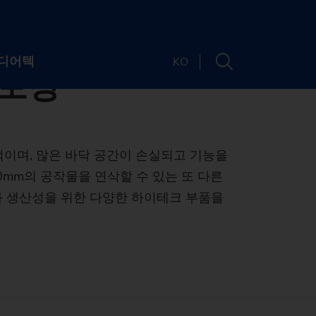
 좁은 공간에서
디어텍
KO
 보장
담당자
적이며, 많은 바닥 공간이 손실되고 기능을
소개
소재지
50mm의 공작물을 연삭할 수 있는 또 다른
Newsletter
과 생산성을 위한 다양한 하이테크 부품을
 및 웨비나
 소개
Machine finder
티
및 미디어
드
The right machine
가능성
채용
트 및 웨비나
for your
chine