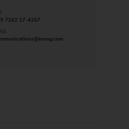
화
9 7162 17-4267
메일
mmunications@emag.com