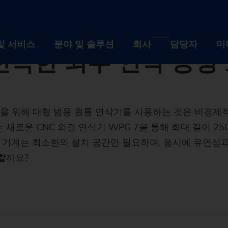
nlocher - 보도자료
G Weiss의 WPG 7 CNC: 좁은 공간에서도 신속한 외부 연삭 공정 보장
iss의 WPG 7 CNC:
및 서비스
분야 및 솔루션
회사
담당자
미
신속한 외부 연삭 공정
제품 및 서비스
분야 및 솔루션
회사
을 위해 대형 범용 원통 연삭기를 사용하는 것은 비경제
설비
산업
회사 
는 새로운 CNC 외경 연삭기 WPG 7을 통해 최대 길이 2
자동화 솔루션
기술
채용
형 기계는 최소한의 설치 공간만 필요하며, 동시에 유연성
할까요?
디지털화 EDNA ONE
설비
공작물
산업
이벤트
회사
사후관리 서비스
선반
자동화 솔루션
자동차 산업 및 모빌리
기술
뉴스 
브랜
채용
Machine finder
사용된 기계의 리트로핏
연삭 기계
TrackMotion
디지털화 EDNA ONE
항공산업
CNC Grinding
공작물
지속 
역사
인재
이벤
The right ma