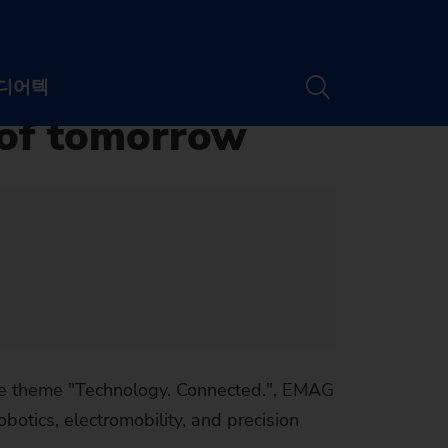
6
디어텍
 of tomorrow
담당자
소개
소재지
Newsletter
 및 웨비나
 소개
Machine finder
티
및 미디어
드
The right machine
the theme "Technology. Connected.", EMAG
가능성
채용
트 및 웨비나
for your
botics, electromobility, and precision
chine