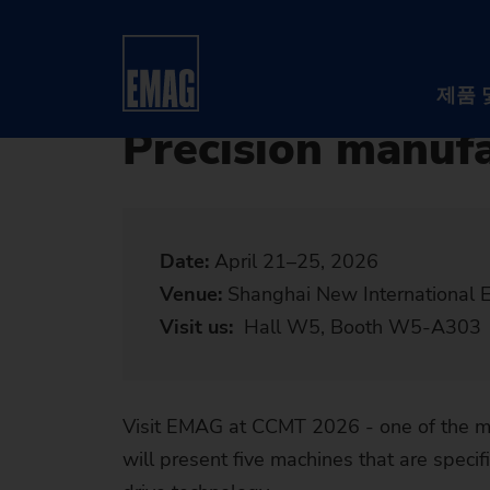
홈
회사
이벤트 및 웨비나
이벤트
제품 
Precision manufa
Date:
April 21–25, 2026
Venue:
Shanghai New International 
Visit us:
Hall W5, Booth W5-A303
Visit EMAG at CCMT 2026 - one of the mo
will present five machines that are speci