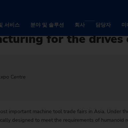
EMAG at CCMT 202
및 서비스
분야 및 솔루션
회사
담당자
미
cturing for the drives
제품 및 서비스
분야 및 솔루션
회사
설비
산업
회사 
Expo Centre
자동화 솔루션
기술
채용
디지털화 EDNA ONE
설비
공작물
산업
이벤트
회사
사후관리 서비스
선반
자동화 솔루션
자동차 산업 및 모빌리
기술
뉴스 
브랜
채용
st important machine tool trade fairs in Asia. Under 
Machine finder
사용된 기계의 리트로핏
연삭 기계
TrackMotion
디지털화 EDNA ONE
항공산업
CNC Grinding
공작물
지속 
역사
인재
이벤
fically designed to meet the requirements of humanoid ro
The right ma