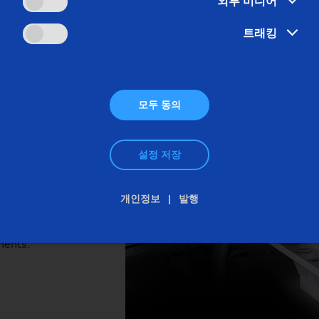
외부 미디어
ng behavior,
rements for
트래킹
correspondingly
ing, and power
모두 동의
mponents up to
l grinding
nal contour
설정 저장
p- automation,
actured in as
개인정보
발행
utput – even
nents.