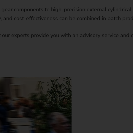
중고 장비
머시닝센터 / 밀링 머신
SCS Stacking Cell
EDNA ONE으로 간소화된 장비 작동 및 설
사후관리 서비스
선반
건설기계 및 농업기계 
CNC Turning
Brakes, Clutch & Chassi
자동차 산업 및 모빌
Certifi
Man
경력
이벤
뉴스
브
for your
ear components to high-precision external cylindrical
정
requirements
y, and cost-effectiveness can be combined in batch prod
North American Stock Machines
기어 절삭기
MRC Robot Cell
Service Offerings
사용된 기계의 리트로핏
연삭 기계
Classic
방위 산업
ECM Technologies
전기 및 내연 기관
자동차 산업
CNC GRINDING
ONE
신입
Web
보도
지속
E
클래식 – 척킹소재 – MSC
EDNA ONE으로 생산 프로세스 최적화
커플링 가공 기계
CNC 갠트리를 통한 자동화
기술 서비스
리트로핏을 통한 지속 가능성
머시닝센터 / 밀링 머신
Classic
에너지 산업
Gear Manufacturing
하우징 및 플랜지
전기자전거
건설기계 및 농업기계
원통 연삭
CNC TURNING
BRAKES, CLUTCH &
대학
아카
에너
E
 our experts provide you with an advisory service and 
클래식 – 범용 연삭 – UG
유지 관리 자동화
Machine finder
Classic
레이저 설비
CRC 로봇-자동화 셀
스페어 파트 및 소모품
리트로핏 스핀들
HCM 110
기어 절삭기
SERVICE OFFERINGS
Medical Technology
Laser Processing
로봇공학
트럭 산업
농업기계
연삭
스크롤프리 터닝
ECM TECHNOLOGIE
브레이크 디스크
전기 및 내연 기관
학생
EM
EMAG
E
샤프트 – USC/HSC
The right machine
EDNA IoT Ready 패키지는
Classic
ECM / PECM 머신
서비스 계약
패널 교환
VSC 315 KBU
기어 호빙 머신
커플링 가공 기계
EMAG Performance - Best Price Offer
기술 서비스
Milling & Drilling
Transmission & Powertr
건설 차량
에너지 산업
하드 터닝 / 연마
수직 선삭 가공
ECM - 디버링
GEAR MANUFACTUR
등속 조인트
회전자 축 - 조립형(전
하우징 및 플랜지
EM
미디
E
대
에
for your
클래식 – 통상적인 연마 – ECO
Modular
requirements
모듈형 – 척킹소재 – VL/VM
열간압입기
IoT 서비스
IoT 리트로핏
VSC 315 DUO KBU
기어 성형 기계
VSC 400 / VSC 400 DUO
레이저 설비
Quick Check Offer
서비스 핫라인
기술
Additional Workpieces
유전산업
비원형 연삭
ECM - 드릴링
Deburring
LASER PROCESSIN
브레이크 마스터 실린
캠
아티큘레이트 케이지
로봇공학
고객
E
인
학
효
E
Modular
모듈러 – 외경 연삭 – WPG
아카데미
리트로핏(Retrofit) 기계
VSC 315 TWIN KBG
창성식 기어 연삭기
VSC 500
레이저 용접 기계
ECM / PECM 머신
Fit for Production
검사
풍력 에너지
싱크로 그라인딩
ECM - 전기화학적 금
Gear Shaping
레이저 클래딩
MILLING & DRILLING
킹핀(조인트 하우징)
캠 샤프트 구성품 (조
yaw 드라이브
Flexspline
TRANSMISSION & 
근
학
E
에
Ce
Modular
모듈형 – 샤프트 – VT
연락처 서비스
기어 셰이빙 머신
파이프 가공 기계
레이저 코팅 시스템
PI
열간압입기
Equipment Care Package
보수 작업
유니버설 루프
ECM - 내부 형상 형
Gear Shaving
레이저 클리닝
보링
트리플 섹터 클러치
기어 샤프트(e-바이크
디퍼렌셜 하우징
유성 (플래너터리) 기
베벨 기어
ADDITIONAL WORK
국
직
E
효
EM
Customized
어 제조
A
커스텀 – 선반/연삭 (원형)공작물 –
기어 연삭기
레이저 세척기
PTS 2500
SFC 600
준공구 장비 보수
아카데미
ECM 라이플링
Generating Grinding
레이저 클래딩 (브레이
프로파일 밀링
트럭 브레이크 드럼
기어 휠(e-바이크)
디스트리뷰터 플랜지
CVT 벨트 풀리
블레이디드 디스크
대
국
제
Customized
VLC/VSC
전용설비 – 척킹소재 – VLC/VSC/VST
유성 롤러 스크류
Gr
프로파일 밀링 머신
PO 100 SF
공정 최적화
고객 지원 트레이닝
PECM
Hobbing
레이저 용접 기술
트럭 휠 허브
중공 샤프트(e-바이크
플랜지
디퍼렌셜 베벨 기어
Dies
지
기