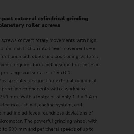
)
act external cylindrical grinding
planetary roller screws
er screws convert rotary movements with high
nd minimal friction into linear movements – a
for humanoid robots and positioning systems.
indle requires form and position tolerances in
t µm range and surfaces of Ra 0.4.
 specially designed for external cylindrical
h precision components with a workpiece
 250 mm. With a footprint of only 1.8 × 2.4 m
electrical cabinet, cooling system, and
e machine achieves roundness deviations of
micrometer. The powerful grinding wheel with
p to 500 mm and peripheral speeds of up to