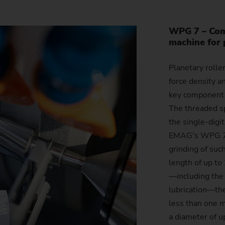
스프로킷(생산 시스템
WPG 7 – Comp
스티어링 피니언
machine for 
웜
Planetary roll
force density a
key component 
The threaded sp
the single-digi
EMAG's WPG 7 is
grinding of suc
length of up to
—including the 
lubrication—th
less than one 
a diameter of u