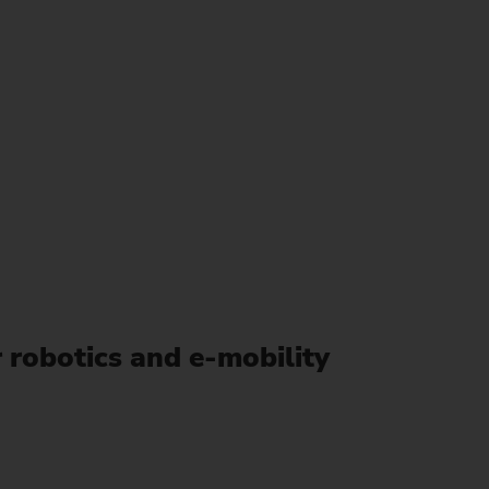
공
stainability at EMAG Zerbst
 로드
뢰성과 안전
atus of CO2 reduction
 발전기)
인정보보호
vironmental protection
cus on longevity & sustainability
용접)
 robotics and e-mobility