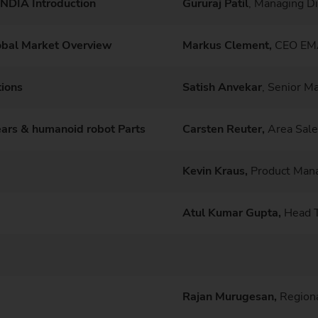
NDIA Introduction
Gururaj Patil
, Managing D
obal Market Overview
Markus Clement,
CEO EM
ions
Satish Anvekar
, Senior M
ears & humanoid robot Parts
Carsten Reuter,
Area Sal
Kevin Kraus,
Product Ma
Atul Kumar Gupta,
Head T
Rajan Murugesan,
Regiona