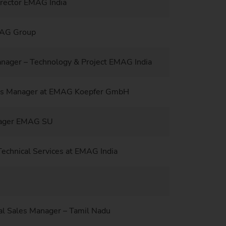
irector EMAG India
AG Group
anager – Technology & Project EMAG India
es Manager at EMAG Koepfer GmbH
nager EMAG SU
echnical Services at EMAG India
l Sales Manager – Tamil Nadu