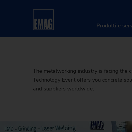
EMAG Tech
Home
Impresa
Eventi e webinar
Eventi
- Precisio
Prodotti e serv
The metalworking industry is facing the
Technology Event offers you concrete so
and suppliers worldwide.