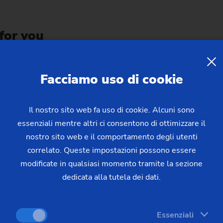
 for you
Facciamo uso di cookie
manufacturing concepts increase your production flexibility w
Il nostro sito web fa uso di cookie. Alcuni sono
apping into global markets with EMAG technology and which sp
essenziali mentre altri ci consentono di ottimizzare il
nostro sito web e il comportamento degli utenti
correlato. Queste impostazioni possono essere
rbines or medical technology - gain detailed insights into you
modificate in qualsiasi momento tramite la sezione
dedicata alla tutela dei dati.
Essenziali