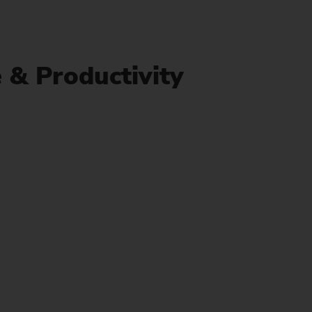
a di
e & Productivity