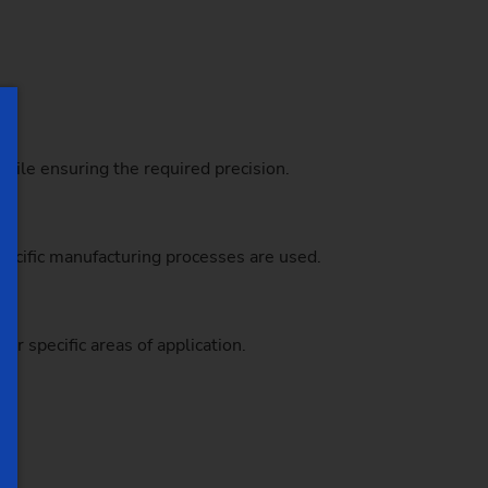
hile ensuring the required precision.
ecific manufacturing processes are used.
r specific areas of application.