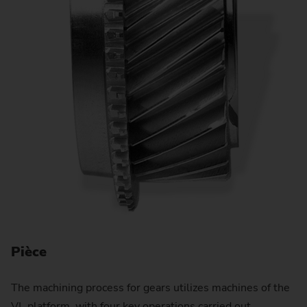
T
Le
en
bo
Pièce
pl
The machining process for gears utilizes machines of the
VL platform, with four key operations carried out