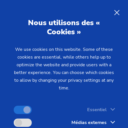
FR
Nous utilisons des «
Cookies »
DEMANDE
We use cookies on this website. Some of these
Home
Produits & Services
Machines
cookies are essential, while others help up to
Tailleuses d'engrenage
Machines de taillage de dentures
CLC H
optimize the website and provide users with a
better experience. You can choose which cookies
to allow by changing your privacy settings at any
time.
Essentiel
Médias externes