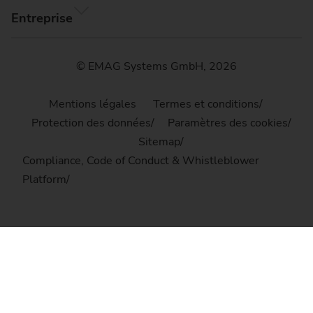
Entreprise
© EMAG Systems GmbH, 2026
Mentions légales
Termes et conditions
Protection des données
Paramètres des cookies
Sitemap
Compliance, Code of Conduct & Whistleblower
Platform