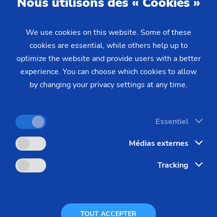
Nous utilisons des « Cookies »
 complément
We use cookies on this website. Some of these
cookies are essential, while others help up to
optimize the website and provide users with a better
experience. You can choose which cookies to allow
by changing your privacy settings at any time.
Essentiel
Médias externes
Interlocuteurs
Tracking
Manuela Sijan
TOUT ACCEPTER