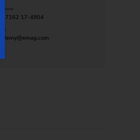
éphone
9 7162 17-4904
ail
cademy@emag.com