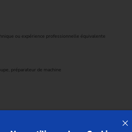
Pignon à chaîne
Pignon à chaîne (système de 
Pignons de transmission
chnique ou expérience professionnelle équivalente
Vis sans fin
roupe, préparateur de machine