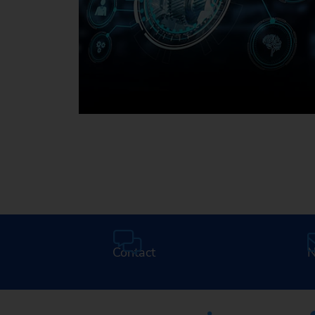
Médiathèque
Contact
N