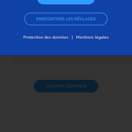
Zone
Tél
EMAG Academy
+4
ENREGISTRER LES RÉGLAGES
E-m
a
Protection des données
Mentions légales
ENVOYER
DEMANDE