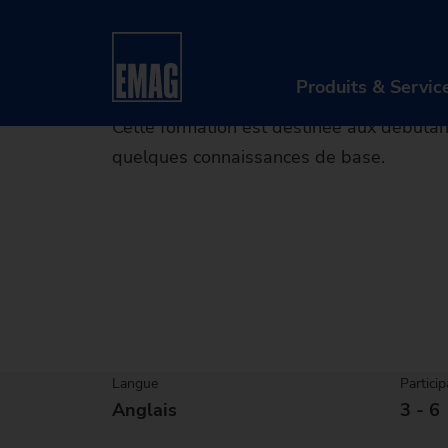
Home
Produits & Services
Après-vente et Ser
Produits & Servic
Cette formation est destinée aux débutan
quelques connaissances de base.
PR
Ma
So
Nu
Ap
Langue
Partici
Anglais
3 - 6
Re