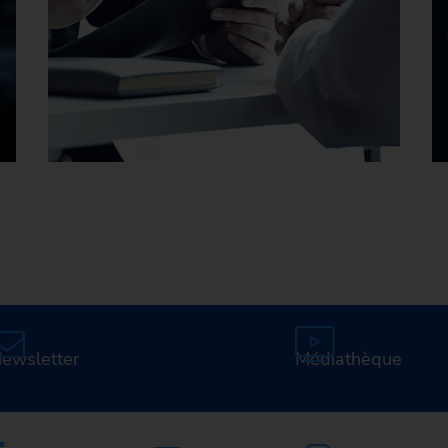
Carrière chez EMAG
ewsletter
Médiathèque