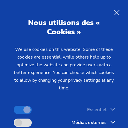
Ajuster les systèmes de
fabrication EMAG
fabrication EMAG
FR
Nous utilisons des «
Cookies »
Cette formation est destinée aux employés qui ne
possèdent que peu de pratique sur les machines
We use cookies on this website. Some of these
EMAG. En nous basant sur la formation de
cookies are essential, while others help up to
optimize the website and provide users with a
programmation « EMAG Spezifika » ou sur les
better experience. You can choose which cookies
connaissances théoriques déjà existantes, nous
to allow by changing your privacy settings at any
vous offrons la possibilité de mettre en pratique
time.
immédiatement ce que vous avez appris.
Essentiel
Médias externes