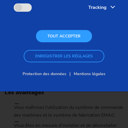
Langue
Tracking
Anglais
Participants
3 - 6
TOUT ACCEPTER
ENREGISTRER LES RÉGLAGES
Protection des données
Mentions légales
Détails
Les avantages
Vous maîtrisez l'utilisation du système de commande
des machines et le système de fabrication EMAG
Vous êtes en mesure d'installer et de désinstaller