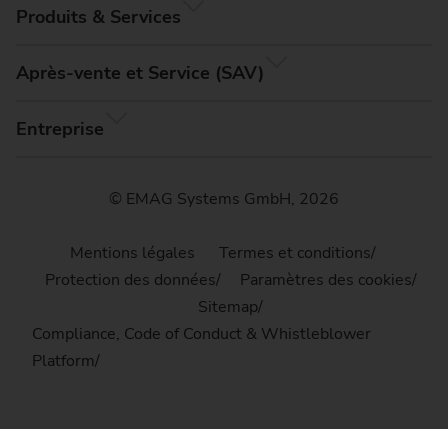
Produits & Services
Après-vente et Service (SAV)
Entreprise
© EMAG Systems GmbH, 2026
Mentions légales
Termes et conditions
Protection des données
Paramètres des cookies
Sitemap
Compliance, Code of Conduct & Whistleblower
Platform