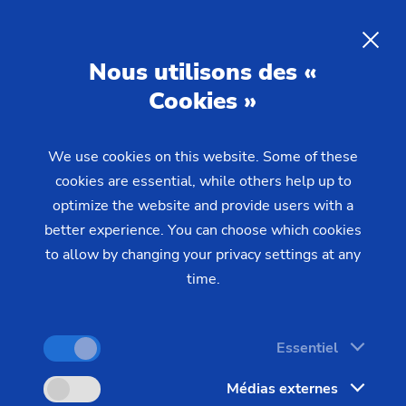
31/08/2023 - Oliver Hagenlocher - Presse
rapidement une multitude de tâches de rectification
successives
Rectifieuse cylindrique W 11
FR
Nous utilisons des «
CNC de EMAG Weiss :
Cookies »
Exécuter rapidement une
multitude de tâches de
We use cookies on this website. Some of these
rectification successives
cookies are essential, while others help up to
optimize the website and provide users with a
better experience. You can choose which cookies
Précision dimensionnelle extrême, efficacité
to allow by changing your privacy settings at any
time.
maximale - avec de telles exigences, la rectification
cylindrique extérieure est un procédé
indispensable pour les rectifieurs à façon, la
Essentiel
technologie médicale, la construction mécanique
Médias externes
générale et de nombreux autres secteurs.