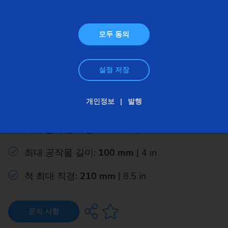
모두 동의
설정 저장
커스텀 – 선반/연삭 (원형)공작물 – VLC/VSC
VLC 200 GT
개인정보
발행
최대 공작물 직경:
200 mm
| 8 in
최대 공작물 길이:
100 mm
| 4 in
척 최대 직경:
210 mm
| 8.5 in
문의 사항