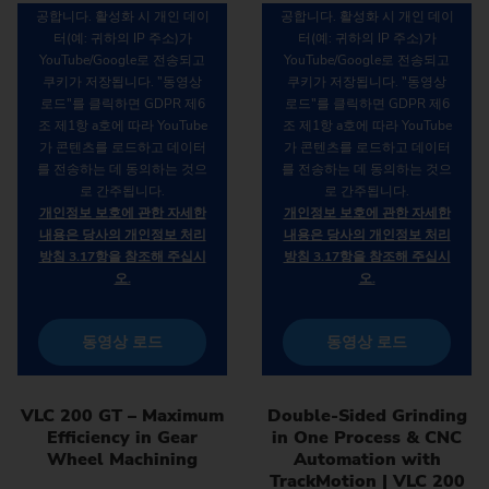
공합니다. 활성화 시 개인 데이
공합니다. 활성화 시 개인 데이
터(예: 귀하의 IP 주소)가
터(예: 귀하의 IP 주소)가
YouTube/Google로 전송되고
YouTube/Google로 전송되고
쿠키가 저장됩니다. "동영상
쿠키가 저장됩니다. "동영상
로드"를 클릭하면 GDPR 제6
로드"를 클릭하면 GDPR 제6
조 제1항 a호에 따라 YouTube
조 제1항 a호에 따라 YouTube
가 콘텐츠를 로드하고 데이터
가 콘텐츠를 로드하고 데이터
를 전송하는 데 동의하는 것으
를 전송하는 데 동의하는 것으
로 간주됩니다.
로 간주됩니다.
개인정보 보호에 관한 자세한
개인정보 보호에 관한 자세한
내용은 당사의 개인정보 처리
내용은 당사의 개인정보 처리
방침 3.17항을 참조해 주십시
방침 3.17항을 참조해 주십시
오.
오.
동영상 로드
동영상 로드
VLC 200 GT – Maximum
Double-Sided Grinding
Efficiency in Gear
in One Process & CNC
Wheel Machining
Automation with
TrackMotion | VLC 200