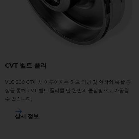
기
CVT 벨트 풀리
플
다
VLC 200 GT에서 이루어지는 하드 터닝 및 연삭의 복합 공
저
정을 통해 CVT 벨트 풀리를 단 한번의 클램핑으로 가공할
완
수 있습니다.
상세 정보