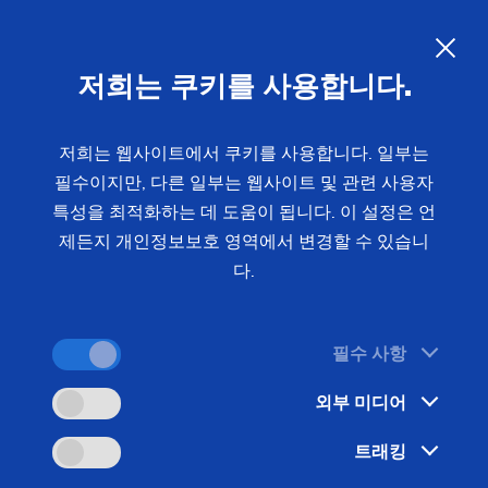
01/13/2020 - Oliver Hagenlocher - 보도자료
루션에 접목시켰습니다
새 회사 EMAG Systems: EMAG
KO
저희는 쿠키를 사용합니다.
은 자신의 노하우를 "자체" 개발
한 턴키 방식의 솔루션에 접목시
저희는 웹사이트에서 쿠키를 사용합니다. 일부는
켰습니다
필수이지만, 다른 일부는 웹사이트 및 관련 사용자
특성을 최적화하는 데 도움이 됩니다. 이 설정은 언
제든지 개인정보보호 영역에서 변경할 수 있습니
자체 개발한 통합된 생산 솔루션. 이는 많은 생산 계
다.
획자들이 기계 제조 시 제시한 핵심 요건입니다: 한
원청 기업이 다양한 기술이 탑재된, 복합적으로 연결
필수 사항
된 장비 라인의 개발에 대한 책임을 졌습니다. 따라
서 생산업체는 두 가지의 주요 이점을 누리게 되었습
외부 미디어
니다: 한편으로는 전체적인 계획 수립(예를 들어 새
트래킹
로운 공장)이 간단해집니다. 다른 한편으로는 이상적