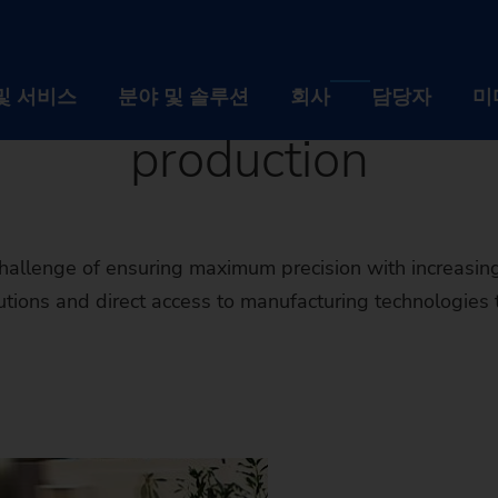
nology Event in Ch
n manufacturing solutio
및 서비스
분야 및 솔루션
회사
담당자
미
production
제품 및 서비스
분야 및 솔루션
회사
설비
산업
회사 
 challenge of ensuring maximum precision with increas
자동화 솔루션
기술
채용
lutions and direct access to manufacturing technologie
디지털화 EDNA ONE
설비
공작물
산업
이벤트
회사
사후관리 서비스
선반
자동화 솔루션
자동차 산업 및 모빌리
기술
뉴스 
브랜
채용
기계 검색기
사용된 기계의 리트로핏
연삭 기계
TrackMotion
디지털화 EDNA ONE
항공산업
CNC Grinding
공작물
지속 
역사
인재
이벤
귀하의 요건에