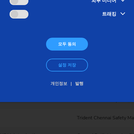
외부 미디어
트래킹
모두 동의
설정 저장
Speaker
개인정보
발행
Desk Staff at Alaap Hall, 
Trident Chennai Safety 