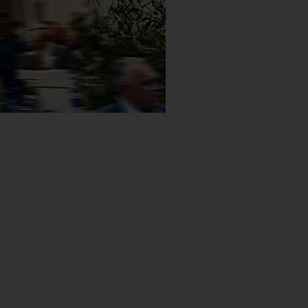
중고 장비
머시닝센터 / 밀링 머신
SCS Stacking Cell
EDNA ONE으로 간소화된 장비 작동 및 설
사후관리 서비스
선반
건설기계 및 농업기계 
CNC Turning
Brakes, Clutch & Chassi
자동차 산업 및 모빌
Certifi
Man
경력
이벤
뉴스
브
최적의 기계
정
North American Stock Machines
기어 절삭기
MRC Robot Cell
Service Offerings
사용된 기계의 리트로핏
연삭 기계
Classic
방위 산업
ECM Technologies
전기 및 내연 기관
자동차 산업
CNC GRINDING
ONE
신입
Web
보도
지속
E
클래식 – 척킹소재 – MSC
EDNA ONE으로 생산 프로세스 최적화
커플링 가공 기계
CNC 갠트리를 통한 자동화
기술 서비스
리트로핏을 통한 지속 가능성
머시닝센터 / 밀링 머신
Classic
에너지 산업
Gear Manufacturing
하우징 및 플랜지
전기자전거
건설기계 및 농업기계
원통 연삭
CNC TURNING
BRAKES, CLUTCH &
대학
아카
에너
E
클래식 – 범용 연삭 – UG
유지 관리 자동화
기계 검색기
Classic
레이저 설비
CRC 로봇-자동화 셀
스페어 파트 및 소모품
리트로핏 스핀들
HCM 110
기어 절삭기
SERVICE OFFERINGS
Medical Technology
Laser Processing
로봇공학
트럭 산업
농업기계
연삭
스크롤프리 터닝
ECM TECHNOLOGIE
브레이크 디스크
전기 및 내연 기관
학생
EM
EMAG
E
샤프트 – USC/HSC
귀하의 요건에 맞는
EDNA IoT Ready 패키지는
Classic
ECM / PECM 머신
서비스 계약
패널 교환
VSC 315 KBU
기어 호빙 머신
커플링 가공 기계
EMAG Performance - Best Price Offer
기술 서비스
Milling & Drilling
Transmission & Powertr
건설 차량
에너지 산업
하드 터닝 / 연마
수직 선삭 가공
ECM - 디버링
GEAR MANUFACTUR
등속 조인트
회전자 축 - 조립형(전
하우징 및 플랜지
EM
미디
E
대
에
최적의 기계
클래식 – 통상적인 연마 – ECO
Modular
모듈형 – 척킹소재 – VL/VM
열간압입기
IoT 서비스
IoT 리트로핏
VSC 315 DUO KBU
기어 성형 기계
VSC 400 / VSC 400 DUO
레이저 설비
Quick Check Offer
서비스 핫라인
기술
Additional Workpieces
유전산업
비원형 연삭
ECM - 드릴링
Deburring
LASER PROCESSIN
브레이크 마스터 실린
캠
아티큘레이트 케이지
로봇공학
고객
E
인
학
효
E
Modular
모듈러 – 외경 연삭 – WPG
아카데미
리트로핏(Retrofit) 기계
VSC 315 TWIN KBG
창성식 기어 연삭기
VSC 500
레이저 용접 기계
ECM / PECM 머신
Fit for Production
검사
풍력 에너지
싱크로 그라인딩
ECM - 전기화학적 금
Gear Shaping
레이저 클래딩
MILLING & DRILLING
킹핀(조인트 하우징)
캠 샤프트 구성품 (조
yaw 드라이브
Flexspline
TRANSMISSION & 
근
학
E
에
Ce
Modular
모듈형 – 샤프트 – VT
연락처 서비스
기어 셰이빙 머신
파이프 가공 기계
레이저 코팅 시스템
PI
열간압입기
Equipment Care Package
보수 작업
유니버설 루프
ECM - 내부 형상 형
Gear Shaving
레이저 클리닝
보링
트리플 섹터 클러치
기어 샤프트(e-바이크
디퍼렌셜 하우징
유성 (플래너터리) 기
베벨 기어
ADDITIONAL WORK
국
직
E
효
EM
Customized
어 제조
A
커스텀 – 선반/연삭 (원형)공작물 –
기어 연삭기
레이저 세척기
PTS 2500
SFC 600
준공구 장비 보수
아카데미
ECM 라이플링
Generating Grinding
레이저 클래딩 (브레이
프로파일 밀링
트럭 브레이크 드럼
기어 휠(e-바이크)
디스트리뷰터 플랜지
CVT 벨트 풀리
블레이디드 디스크
대
국
제
Customized
VLC/VSC
전용설비 – 척킹소재 – VLC/VSC/VST
유성 롤러 스크류
Gr
프로파일 밀링 머신
PO 100 SF
공정 최적화
고객 지원 트레이닝
PECM
Hobbing
레이저 용접 기술
트럭 휠 허브
중공 샤프트(e-바이크
플랜지
디퍼렌셜 베벨 기어
Dies
지
기