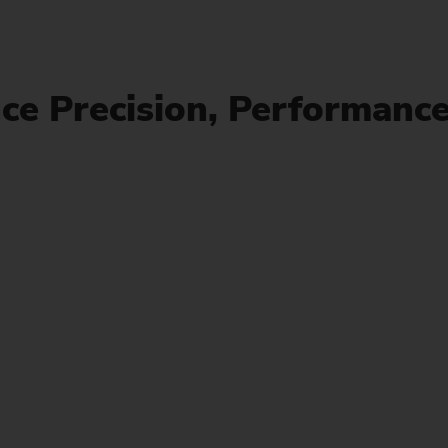
스프로킷(생산 시스템
스티어링 피니언
nce Precision, Performanc
웜