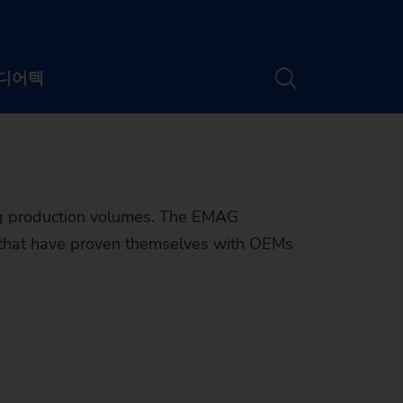
ennai 2026
ns for your
디어텍
담당자
소개
소재지
ing production volumes. The EMAG
Newsletter
s that have proven themselves with OEMs
 및 웨비나
 소개
기계 검색기
티
및 미디어
드
귀하의 요건에 맞는
가능성
채용
트 및 웨비나
최적의 기계
 맞는