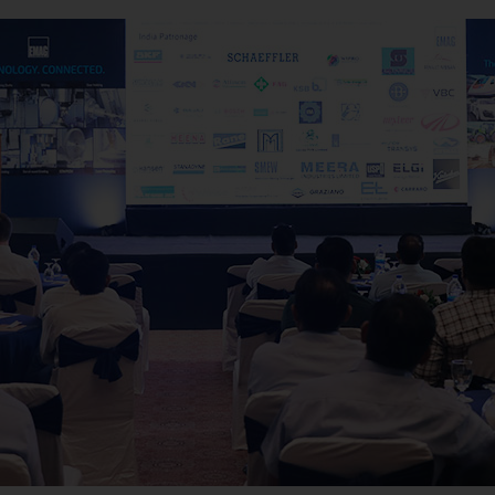
유성 스크류 기어 가
Su
Customized
Customized
PO 900 BF
밸런싱
기술 세미나
Power Skiving
인젝터 바디
펌프 링
공작물
유압 실린더 및 피스톤
신
커스텀 – 선삭/연삭 (샤프트) – VTC
전용설비 – 샤프트 – VTC
웨이브 제너레이터
St
PS
정도 측정 세트
Profile Grinding
피스톤
롤 링
싱크로나이징 휠 기어
슬라이딩 베어링 (풍력
개
Customized
En
맞춤형 – 외경 연삭 – HG
교환 모듈
회전자(e-바이크)
기어 샤프트
압착 롤러
Fo
안전 유리 패널
컴프레서용 로터
기어 샤프트 (조인트)
Customized
맞춤형 – 편심 연삭 – SN/VG
현장 기술 지원
전기 모터 회전자 축
기어 샤프트 (레이저 
데이터 백업
고정자 하우징
기어 밀링
US Spindle Repair
터보차저 샤프트
드라이브 샤프트
유성기어
스프로킷