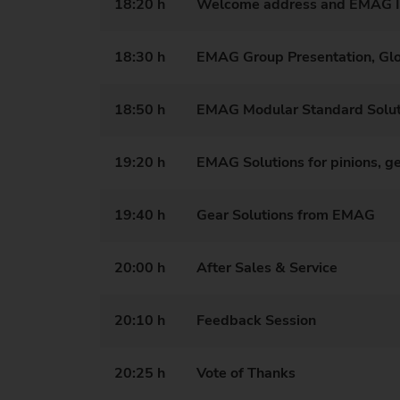
18:20 h
Welcome address and EMAG I
18:30 h
EMAG Group Presentation, Gl
18:50 h
EMAG Modular Standard Solut
19:20 h
EMAG Solutions for pinions, g
19:40 h
Gear Solutions from EMAG
20:00 h
After Sales & Service
20:10 h
Feedback Session
20:25 h
Vote of Thanks