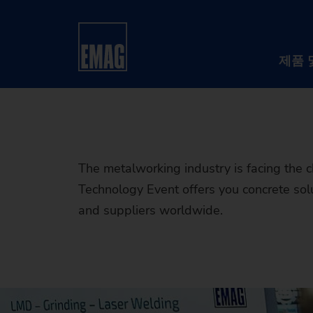
EMAG Tech
홈
회사
이벤트 및 웨비나
이벤트
- Precisio
제품 
The metalworking industry is facing the
Technology Event offers you concrete so
and suppliers worldwide.