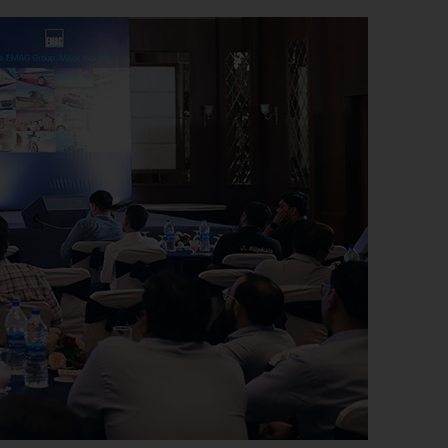
공
stainability at EMAG Zerbst
 로드
뢰성과 안전
atus of CO2 reduction
 발전기)
인정보보호
vironmental protection
cus on longevity & sustainability
용접)