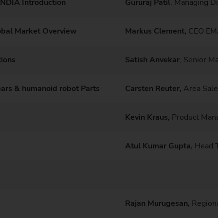
NDIA Introduction
Gururaj Patil
, Managing D
obal Market Overview
Markus Clement,
CEO EM
ions
Satish Anvekar
, Senior M
ears & humanoid robot Parts
Carsten Reuter,
Area Sal
Kevin Kraus,
Product Ma
Atul Kumar Gupta,
Head T
Rajan Murugesan,
Regiona