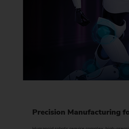
Precision Manufacturing 
Humanoid robots require complex, high-precsi