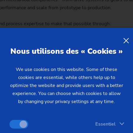
 performance and scale from prototype to production.
d process expertise to make that possible through:
facturing systems
Nous utilisons des « Cookies »
s
We use cookies on this website. Some of these
cookies are essential, while others help up to
optimize the website and provide users with a better
experience. You can choose which cookies to allow
by changing your privacy settings at any time.
as a machine supplier – but as a process and production partne
Essentiel