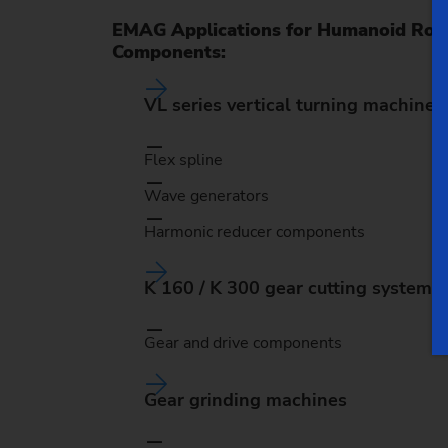
EMAG Applications for Humanoid Rob
Components:
VL series vertical turning machines
Flex spline
Wave generators
Harmonic reducer components
K 160 / K 300 gear cutting systems
Gear and drive components
Gear grinding machines