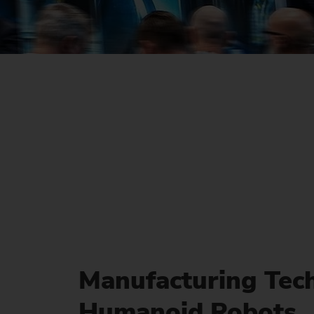
Ma
No
Manufacturing Tech
Humanoid Robots