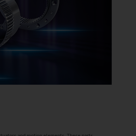
fabrication)
ctuators and motion elements. These parts