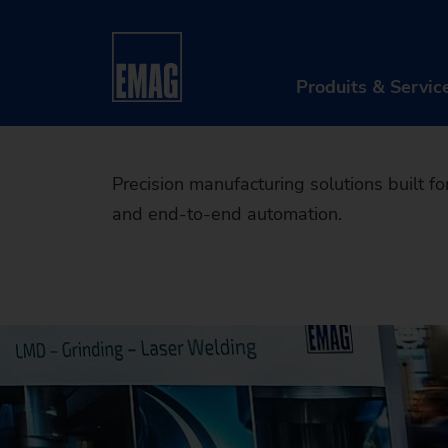
Meet EMA
Home
Entreprise
Événements & Webinaires
Produits & Servic
PR
Precision manufacturing solutions built f
and end-to-end automation.
Ma
So
Nu
Ap
Re