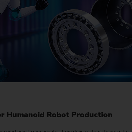
Pignon à chaîne
Pignon à chaîne (système de 
Pignons de transmission
Vis sans fin
for Humanoid Robot Production
on mechanical components – from drive systems to gears to a