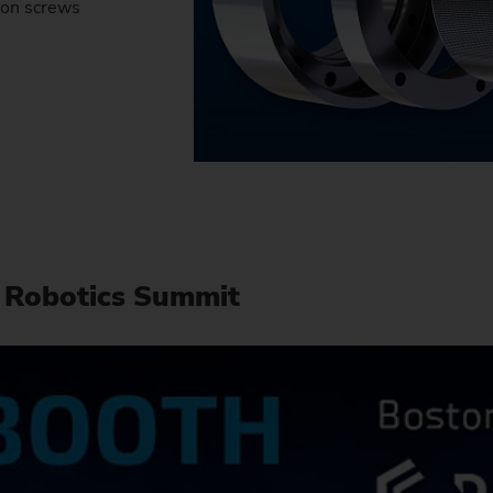
ion screws
 Robotics Summit