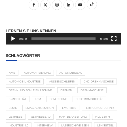
LERNEN SIE UNS KENNEN
00:00
00:00
Video-
Player
SCHLAGWÖRTER
AMB
AUTOMATISIERUNG
AUTOMOBILBAU
AUTOMOBILINDUSTRIE
AUSSENSCHLEIFEN
CNC-DREHMASCHINE
DREH- UND SCHLEIFMASCHINE
DREHEN
DREHMASCHINE
E-MOBILITÄT
ECM
ECM RIFLING
ELEKTROMOBILITÄT
EMAG
EMAG AUTOMATION
EMO 2019
FERTIGUNGSTECHNIK
GETRIEBE
GETRIEBEBAU
HARTBEARBEITUNG
HLC 150 H
INDUSTRIE 4.0
INTERVIEW
LASERSCHWEISSEN
LENKRITZEL