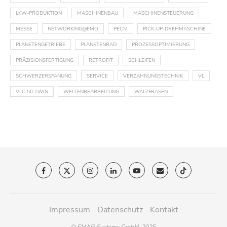
LKW-PRODUKTION
MASCHINENBAU
MASCHINENSTEUERUNG
MESSE
NETWORKING@EMO
PECM
PICK-UP-DREHMASCHINE
PLANETENGETRIEBE
PLANETENRAD
PROZESSOPTIMIERUNG
PRÄZISIONSFERTIGUNG
RETROFIT
SCHLEIFEN
SCHWERZERSPANUNG
SERVICE
VERZAHNUNGSTECHNIK
VL
VLC 50 TWIN
WELLENBEARBEITUNG
WÄLZFRÄSEN
Impressum
Datenschutz
Kontakt
© EMAG Systems GmbH, 2025