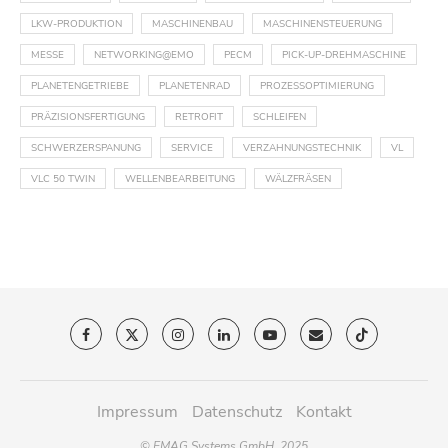
LKW-PRODUKTION
MASCHINENBAU
MASCHINENSTEUERUNG
MESSE
NETWORKING@EMO
PECM
PICK-UP-DREHMASCHINE
PLANETENGETRIEBE
PLANETENRAD
PROZESSOPTIMIERUNG
PRÄZISIONSFERTIGUNG
RETROFIT
SCHLEIFEN
SCHWERZERSPANUNG
SERVICE
VERZAHNUNGSTECHNIK
VL
VLC 50 TWIN
WELLENBEARBEITUNG
WÄLZFRÄSEN
Impressum
Datenschutz
Kontakt
© EMAG Systems GmbH, 2025