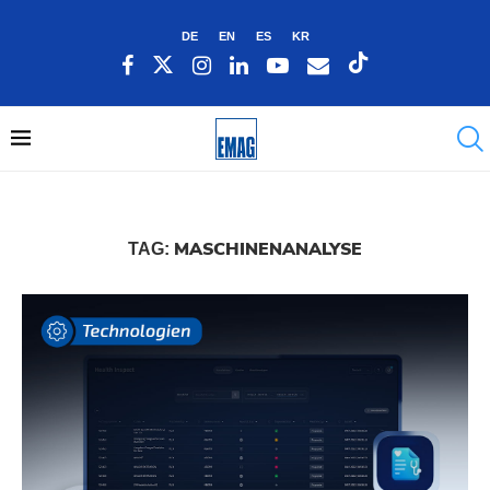
DE
EN
ES
KR
MASCHINENANALYSE
TAG: