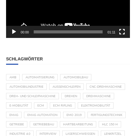
00:00
01:11
SCHLAGWÖRTER
AMB
AUTOMATISIERUNG
AUTOMOBILBAU
AUTOMOBILINDUSTRIE
AUSSENSCHLEIFEN
CNC-DREHMASCHINE
DREH- UND SCHLEIFMASCHINE
DREHEN
DREHMASCHINE
E-MOBILITÄT
ECM
ECM RIFLING
ELEKTROMOBILITÄT
EMAG
EMAG AUTOMATION
EMO 2019
FERTIGUNGSTECHNIK
GETRIEBE
GETRIEBEBAU
HARTBEARBEITUNG
HLC 150 H
INDUSTRIE 4.0
INTERVIEW
LASERSCHWEISSEN
LENKRITZEL