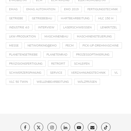
E-MOBILITÄT
ECM
ECM RIFLING
ELEKTROMOBILITÄT
EMAG
EMAG AUTOMATION
EMO 2019
FERTIGUNGSTECHNIK
GETRIEBE
GETRIEBEBAU
HARTBEARBEITUNG
HLC 150 H
INDUSTRIE 4.0
INTERVIEW
LASERSCHWEISSEN
LENKRITZEL
LKW-PRODUKTION
MASCHINENBAU
MASCHINENSTEUERUNG
MESSE
NETWORKING@EMO
PECM
PICK-UP-DREHMASCHINE
PLANETENGETRIEBE
PLANETENRAD
PROZESSOPTIMIERUNG
PRÄZISIONSFERTIGUNG
RETROFIT
SCHLEIFEN
SCHWERZERSPANUNG
SERVICE
VERZAHNUNGSTECHNIK
VL
VLC 50 TWIN
WELLENBEARBEITUNG
WÄLZFRÄSEN