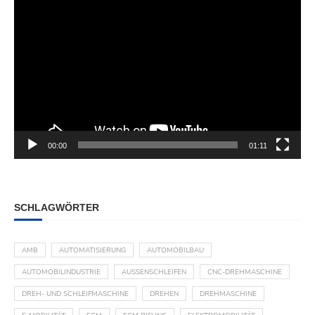
00:00
01:11
SCHLAGWÖRTER
AMB
AUTOMATISIERUNG
AUTOMOBILBAU
AUTOMOBILINDUSTRIE
AUSSENSCHLEIFEN
CNC-DREHMASCHINE
DREH- UND SCHLEIFMASCHINE
DREHEN
DREHMASCHINE