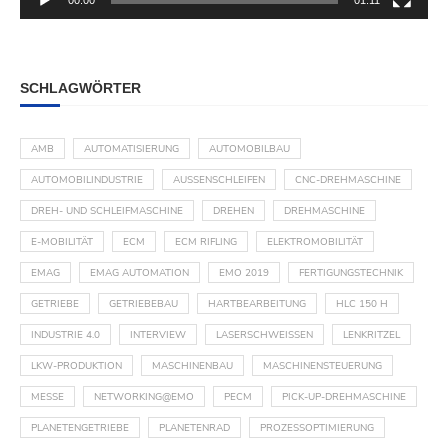
00:00
01:11
SCHLAGWÖRTER
AMB
AUTOMATISIERUNG
AUTOMOBILBAU
AUTOMOBILINDUSTRIE
AUSSENSCHLEIFEN
CNC-DREHMASCHINE
DREH- UND SCHLEIFMASCHINE
DREHEN
DREHMASCHINE
E-MOBILITÄT
ECM
ECM RIFLING
ELEKTROMOBILITÄT
EMAG
EMAG AUTOMATION
EMO 2019
FERTIGUNGSTECHNIK
GETRIEBE
GETRIEBEBAU
HARTBEARBEITUNG
HLC 150 H
INDUSTRIE 4.0
INTERVIEW
LASERSCHWEISSEN
LENKRITZEL
LKW-PRODUKTION
MASCHINENBAU
MASCHINENSTEUERUNG
MESSE
NETWORKING@EMO
PECM
PICK-UP-DREHMASCHINE
PLANETENGETRIEBE
PLANETENRAD
PROZESSOPTIMIERUNG