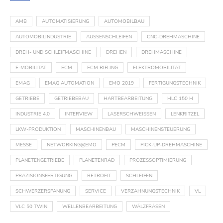
AMB
AUTOMATISIERUNG
AUTOMOBILBAU
AUTOMOBILINDUSTRIE
AUSSENSCHLEIFEN
CNC-DREHMASCHINE
DREH- UND SCHLEIFMASCHINE
DREHEN
DREHMASCHINE
E-MOBILITÄT
ECM
ECM RIFLING
ELEKTROMOBILITÄT
EMAG
EMAG AUTOMATION
EMO 2019
FERTIGUNGSTECHNIK
GETRIEBE
GETRIEBEBAU
HARTBEARBEITUNG
HLC 150 H
INDUSTRIE 4.0
INTERVIEW
LASERSCHWEISSEN
LENKRITZEL
LKW-PRODUKTION
MASCHINENBAU
MASCHINENSTEUERUNG
MESSE
NETWORKING@EMO
PECM
PICK-UP-DREHMASCHINE
PLANETENGETRIEBE
PLANETENRAD
PROZESSOPTIMIERUNG
PRÄZISIONSFERTIGUNG
RETROFIT
SCHLEIFEN
SCHWERZERSPANUNG
SERVICE
VERZAHNUNGSTECHNIK
VL
VLC 50 TWIN
WELLENBEARBEITUNG
WÄLZFRÄSEN