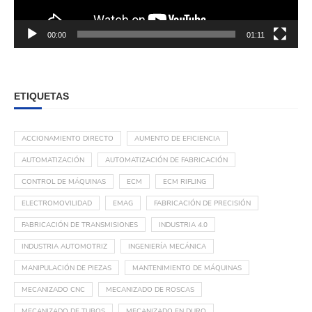
00:00
01:11
ETIQUETAS
ACCIONAMIENTO DIRECTO
AUMENTO DE EFICIENCIA
AUTOMATIZACIÓN
AUTOMATIZACIÓN DE FABRICACIÓN
CONTROL DE MÁQUINAS
ECM
ECM RIFLING
ELECTROMOVILIDAD
EMAG
FABRICACIÓN DE PRECISIÓN
FABRICACIÓN DE TRANSMISIONES
INDUSTRIA 4.0
INDUSTRIA AUTOMOTRIZ
INGENIERÍA MECÁNICA
MANIPULACIÓN DE PIEZAS
MANTENIMIENTO DE MÁQUINAS
MECANIZADO CNC
MECANIZADO DE ROSCAS
MECANIZADO DE TUBOS
MECANIZADO EN DURO