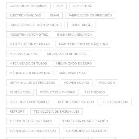
CONTROL DE MÁQUINAS
ECM
ECM RIFLING
ELECTROMOVILIDAD
EMAG
FABRICACIÓN DE PRECISIÓN
FABRICACIÓN DE TRANSMISIONES
INDUSTRIA 4.0
INDUSTRIA AUTOMOTRIZ
INGENIERÍA MECÁNICA
MANIPULACIÓN DE PIEZAS
MANTENIMIENTO DE MÁQUINAS
MECANIZADO CNC
MECANIZADO DE ROSCAS
MECANIZADO DE TUBOS
MECANIZADO EN DURO
MÁQUINAS-HERRAMIENTA
MÁQUINAS EMAG
OPTIMIZACIÓN DE PROCESOS
POWER SKIVING
PRECISIÓN
PRODUCCIÓN
PRODUCCIÓN EN SERIE
RECTIFICADO
RECTIFICADO CILÍNDRICO
RECTIFICADO EXTERNO
RECTIFICADORA
RETROFIT
TECNOLOGÍA DE ENGRANAJES
TECNOLOGÍA DE ENGRANES
TECNOLOGÍA DE FABRICACIÓN
TECNOLOGÍA DE MECANIZADO
TECNOLOGÍA DE SUJECIÓN