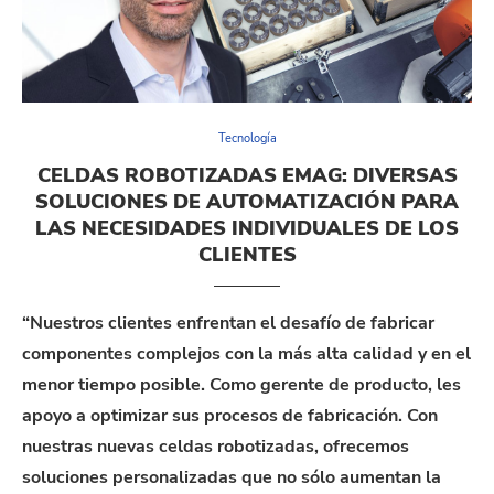
Tecnología
CELDAS ROBOTIZADAS EMAG: DIVERSAS
SOLUCIONES DE AUTOMATIZACIÓN PARA
LAS NECESIDADES INDIVIDUALES DE LOS
CLIENTES
“
Nuestros
clientes
enfrentan
el desafío de fabricar
componentes complejos con la más alta calidad y en el
menor tiempo posible
. Como
gerente
de
producto
,
les
a
poyo
a
optimizar
sus
procesos
de
fabrica
ción
.
Con
nuestras
nuevas
c
eldas
robotizadas
,
ofrecemos
soluciones
personalizadas
que
no
sólo
aumentan
la