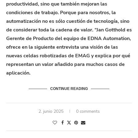
productividad
,
sino
que
también
mejoran
las
condiciones
de
trabajo
.
Porque
para
nosotros
, la
automatización
no
es
sólo
cuestión
de
tecnología
,
sino
de
considerar
toda
la
cadena
de
valor
.
“
Jan
Gotthold
es
Gerente
de
Product
o
del
equipo
de
EDNA
Au
tomat
ion
,
ofrece
en la
siguiente
entrevista
una
visión
de las
nuevas
c
eldas
robotizadas
de EMAG y
explica
por
qué
representan
un
valor
añadido
para
much
o
s
casos de
aplicación
.
CONTINUE READING
2. junio 2025
0 comments