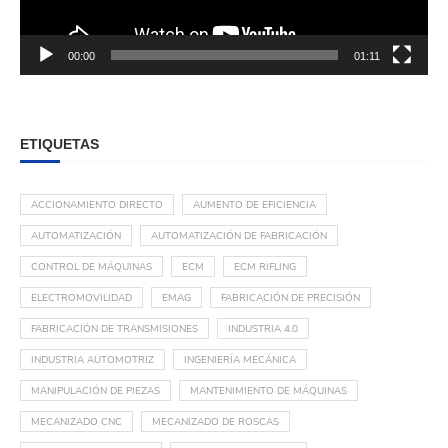
00:00
01:11
ETIQUETAS
ACCIONAMIENTO DIRECTO
AUMENTO DE EFICIENCIA
AUTOMATIZACIÓN
AUTOMATIZACIÓN DE FABRICACIÓN
CONTROL DE MÁQUINAS
ECM
ECM RIFLING
ELECTROMOVILIDAD
EMAG
FABRICACIÓN DE PRECISIÓN
FABRICACIÓN DE TRANSMISIONES
INDUSTRIA 4.0
INDUSTRIA AUTOMOTRIZ
INGENIERÍA MECÁNICA
MANIPULACIÓN DE PIEZAS
MANTENIMIENTO DE MÁQUINAS
MECANIZADO CNC
MECANIZADO DE ROSCAS