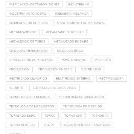
FABRICACIÓN DE TRANSMISIONES
INDUSTRIA 4.0
INDUSTRIA AUTOMOTRIZ
INGENIERÍA MECÁNICA
MANIPULACIÓN DE PIEZAS
MANTENIMIENTO DE MÁQUINAS
MECANIZADO CNC
MECANIZADO DE ROSCAS
MECANIZADO DE TUBOS
MECANIZADO EN DURO
MÁQUINAS-HERRAMIENTA
MÁQUINAS EMAG
OPTIMIZACIÓN DE PROCESOS
POWER SKIVING
PRECISIÓN
PRODUCCIÓN
PRODUCCIÓN EN SERIE
RECTIFICADO
RECTIFICADO CILÍNDRICO
RECTIFICADO EXTERNO
RECTIFICADORA
RETROFIT
TECNOLOGÍA DE ENGRANAJES
TECNOLOGÍA DE ENGRANES
TECNOLOGÍA DE FABRICACIÓN
TECNOLOGÍA DE MECANIZADO
TECNOLOGÍA DE SUJECIÓN
TORNEADO DURO
TORNO
TORNO CNC
TORNOS VL
TORNO VERTICAL
USC 21
VISUALIZACIÓN DE TENDENCIAS