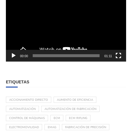
00:00
01:11
ETIQUETAS
ACCIONAMIENTO DIRECTO
AUMENTO DE EFICIENCIA
AUTOMATIZACIÓN
AUTOMATIZACIÓN DE FABRICACIÓN
CONTROL DE MÁQUINAS
ECM
ECM RIFLING
ELECTROMOVILIDAD
EMAG
FABRICACIÓN DE PRECISIÓN