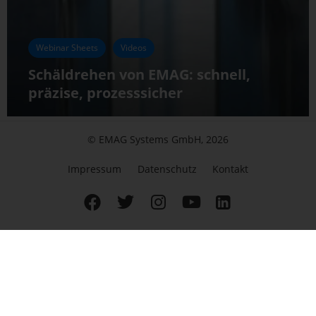
Webinar Sheets
Videos
Schäldrehen von EMAG: schnell,
präzise, prozesssicher
© EMAG Systems GmbH, 2026
Impressum
Datenschutz
Kontakt