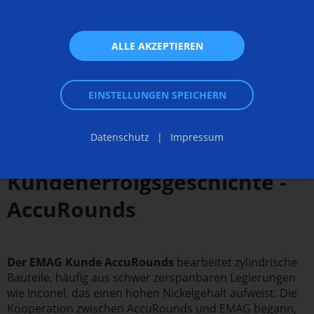
ALLE AKZEPTIEREN
EINSTELLUNGEN SPEICHERN
Datenschutz
Impressum
Whitepaper:
Kundenerfolgsgeschichte -
AccuRounds
Der EMAG Kunde AccuRounds
bearbeitet zylindrische
Bauteile, häufig aus schwer zerspanbaren Legierungen
wie Inconel, das einen hohen Nickelgehalt aufweist. Die
Kooperation zwischen AccuRounds und EMAG begann,