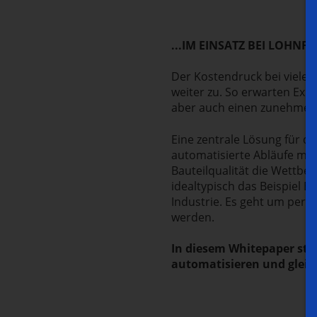
...IM EINSATZ BEI LOHNF
Der Kostendruck bei vielen
weiter zu. So erwarten Exp
aber auch einen zunehmend
Eine zentrale Lösung für di
automatisierte Abläufe müs
Bauteilqualität die Wettbew
idealtypisch das Beispiel E
Industrie. Es geht um perf
werden.
In diesem Whitepaper stel
automatisieren und gleic