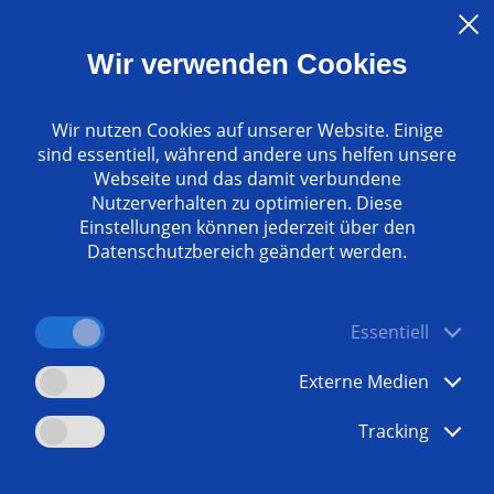
Wir verwenden Cookies
ERTIGERN
 Lohnfertigern und kleinen Fertigungsbetrieben nimmt auch
Wir nutzen Cookies auf unserer Website. Einige
erten zum Beispiel ansteigende Kosten beim Einkauf der Roh
sind essentiell, während andere uns helfen unsere
en Preisdruck von Seiten der OEMs.
Webseite und das damit verbundene
Nutzerverhalten zu optimieren. Diese
ese Herausforderungen sehen viele in der Produktion selbst
Einstellungen können jederzeit über den
sen dafür sorgen, dass einerseits die Kosten sinken und an
Datenschutzbereich geändert werden.
erbsfähigkeit ansteigt. Dass der Maschinenbau auf diese Dyn
MAG. Die Spezialisten verstehen sich als Lösungspartner für
ekte Produktionslösungen, die in jeder Hinsicht an die Geg
Essentiell
Externe Medien
len wir Ihnen verschiedene Lösungen vor, wie Sie Ihre Pr
hzeitig Ihre Kosten senken können.
Tracking