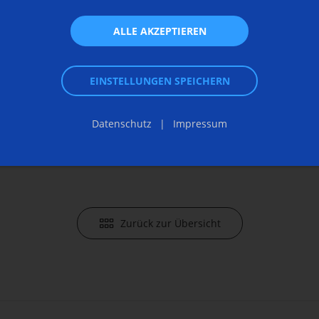
ads
Sie haben 
ALLE AKZEPTIEREN
roduktionssysteme
+49 7162
EINSTELLUNGEN SPEICHERN
communi
Anfrage 
Datenschutz
Impressum
Zurück zur Übersicht