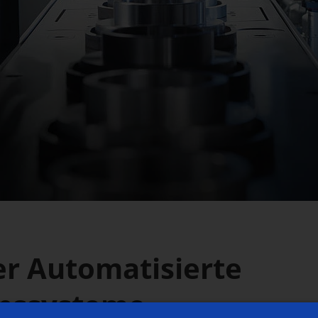
r Automatisierte
nssysteme