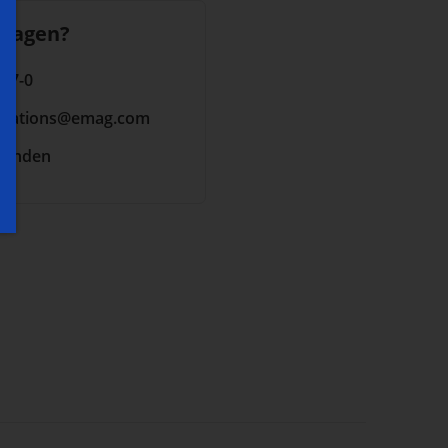
Fragen?
 17-0
cations
@emag.com
senden