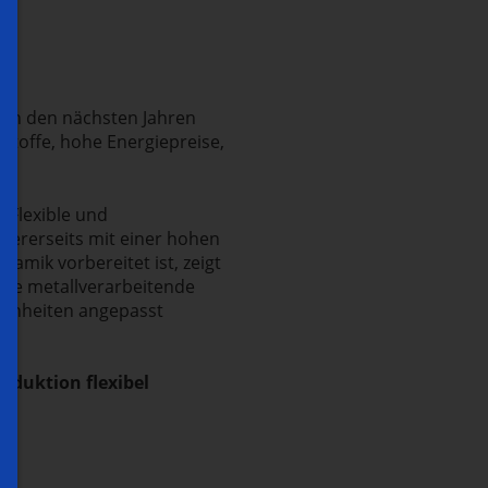
 in den nächsten Jahren
stoffe, hohe Energiepreise,
: Flexible und
dererseits mit einer hohen
amik vorbereitet ist, zeigt
 die metallverarbeitende
ebenheiten angepasst
oduktion flexibel