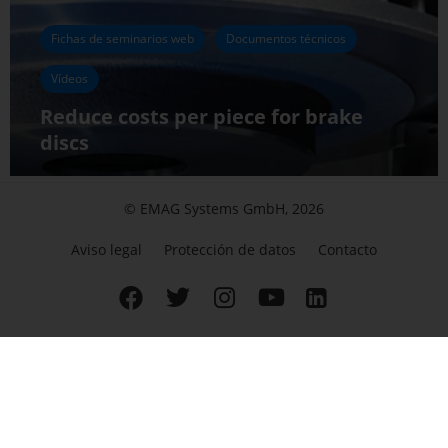
Fichas de seminarios web
Documentos técnicos
Vídeos
Reduce costs per piece for brake
discs
© EMAG Systems GmbH, 2026
Aviso legal
Protección de datos
Contacto