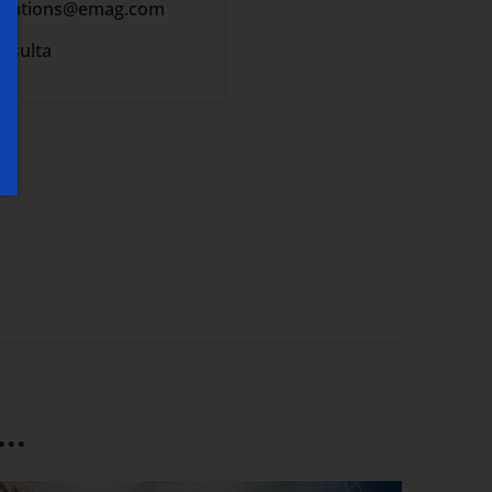
cations
@emag.com
onsulta
..