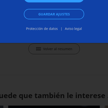
communi
Chemical Machining (ECM)
Enviar c
GUARDAR AJUSTES
Protección de datos
Aviso legal
Volver al resumen
uede que también le interese .