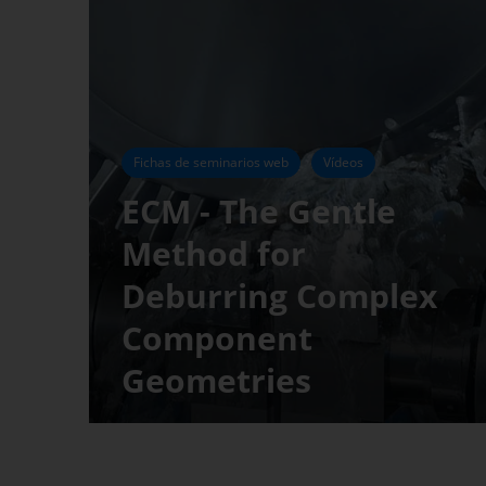
Fichas de seminarios web
Vídeos
ECM - The Gentle
Method for
Deburring Complex
Component
Geometries