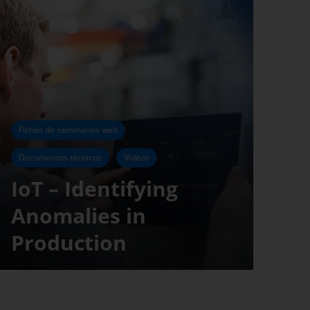
Fichas de seminarios web
Documentos técnicos
Vídeos
IoT – Identifying
Anomalies in
Production