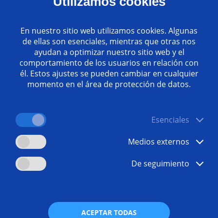
Utilizamos cookies
En nuestro sitio web utilizamos cookies. Algunas
e machining? Breaking new ground in production with E
de ellas son esenciales, mientras que otras nos
ayudan a optimizar nuestro sitio web y el
comportamiento de los usuarios en relación con
g workpieces can lead to big problems for production pla
él. Estos ajustes se pueden cambiar en cualquier
ing complicated workpiece geometries or materials such as
momento en el área de protección de datos.
on methods, these machining features are often impossible
ogy, we can offer an innovative alternative designed precise
CM machines allow for new machining processes for deburri
ystems enable us to machine unique and complex parts from
Esenciales
conomically, flawlessly and with high reproducibility.
Medios externos
De seguimiento
as
¿Tiene alg
 Alternative Manufacturing
+49 7162
ACEPTAR TODAS