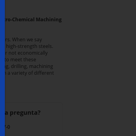
lectro-Chemical Machining
nners. When we say
 high-strength steels.
 or not economically
ly to meet these
ng, drilling, machining
 a variety of different
una pregunta?
 17-0