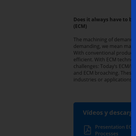
Does it always have to b
(ECM)
The machining of demandin
demanding, we mean machin
With conventional producti
efficient. With ECM technol
challenges: Today’s ECM/PE
and ECM broaching. These s
industries or applications e
Vídeos y descarg
Presentation ECM
Processes