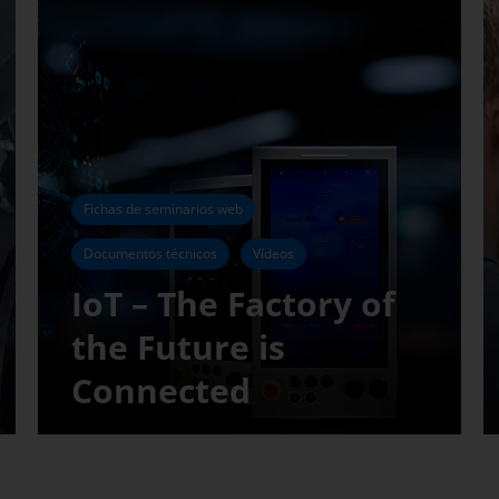
Fichas de seminarios web
Documentos técnicos
Vídeos
IoT – The Factory of
the Future is
Connected