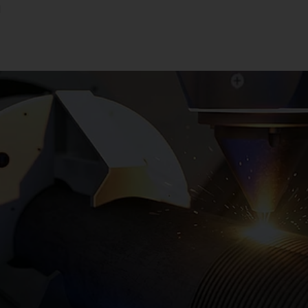
d
Kettenrad
Kettenrad (Fertigungssystem
Lenkritzel
Schnecke