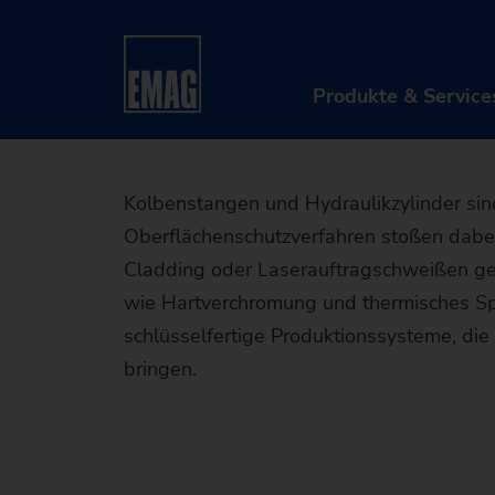
Laserbes
Startseite
Branchen & Lösungen
Werkstücke
Produkte & Service
PRO
Kolbenstangen und Hydraulikzylinder sin
Oberflächenschutzverfahren stoßen dabei
Mas
Cladding oder Laserauftragschweißen gena
Aut
wie Hartverchromung und thermisches Spr
schlüsselfertige Produktionssysteme, die d
Dig
M
bringen.
Afte
D
A
Retr
S
T
D
Mas