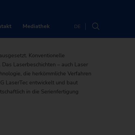
kzylindern
takt
Mediathek
DE
RNEHMEN
KONTAKT
usgesetzt. Konventionelle
 Das Laserbeschichten – auch Laser
uns
Standorte
chnologie, die herkömmliche Verfahren
re
Newsletter
AG LaserTec entwickelt und baut
schaftlich in die Serienfertigung
s & Webinare
ER UNS
Maschinenfinder
& Media
ken
RIERE
Die richtige
ltigkeit
mengeschichte
llenangebote
NTS & WEBINARE
Maschine für Ihre