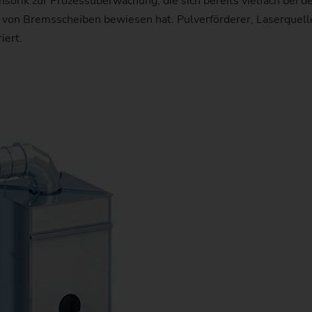
nsorik zur Prozessüberwachung, die sich bereits vielfach bei 
 von Bremsscheiben bewiesen hat. Pulverförderer, Laserquell
iert.