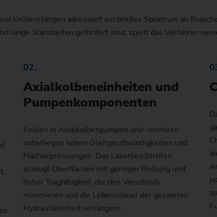
Drehen/Schleifen Wellen – VTC
Profilfräsmaschinen
PO 100 SF
Getrieberäder (E-Bikes)
Customized
und Kolbenstangen adressiert ein breites Spektrum an Branche
Wuchten
Technologie-Seminare
Wälzschälen
Flansch
Muttern für Planetenrollenge
Ausgleichskegelrad
Matrize
Z
S
Wellen – VTC
 lange Standzeiten gefordert sind, spielt das Verfahren sein
PO 900 BF
Hohlwelle (E-Bikes)
Customized
Geometrie-Set
Profilschleifen
Pumpenring
Wave Generator
Zahnrad
Hydraulikzylinder und Kolbe
D
U
Außenschleifen – HG
PS
Injektorkörper
02.
0
Austauschbaugruppen
Walzring
Zahnrad mit Synchronrad
Gleitlager (Windkraftanlagen
L
Customized
Kolbenbearbeitung
Axialkolbeneinheiten und
C
Sicherheitsscheibe
Zahnradwelle
Press- und Druckwalze
Unrundschleifen – SN/VG
Pumpenkomponenten
Rotor (E-Bikes)
Da
Produktionsbegleitung
Getriebewelle (Fügen)
ga
Rotoren für Kompressoren
Kolben in Axialkolbenpumpen und -motoren
Datensicherung
Getriebewelle (Laserschweiß
Ch
unterliegen hohen Gleitgeschwindigkeiten und
nd
Rotorwelle (Elektromotor)
di
Flächenpressungen. Das Laserbeschichten
US Spindle Repair
Zahnrad fräsen
A
erzeugt Oberflächen mit geringer Reibung und
t,
Statorgehäuse (Elektromotor
po
hoher Tragfähigkeit, die den Verschleiß
Lange Antriebswellen
zu
minimieren und die Lebensdauer der gesamten
Turboladerwelle
K
Planetenrad
Hydraulikeinheit verlängern.
gen