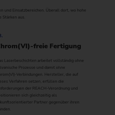
n und Einsatzbereichen. Überall dort, wo hohe
windetriebe
uverlässigkeit und Sicherheit
tand der CO2-Reduktion
e Stärken aus.
nstangen
atenschutz
mweltschutz
3.
)
anglebigkeit
hrom(VI)-freie Fertigung
s Laserbeschichten arbeitet vollständig ohne
lvanische Prozesse und damit ohne
en)
rom(VI)-Verbindungen. Hersteller, die auf
eses Verfahren setzen, erfüllen die
nforderungen der REACH-Verordnung und
)
sitionieren sich gleichzeitig als
kunftsorientierter Partner gegenüber ihren
unden.