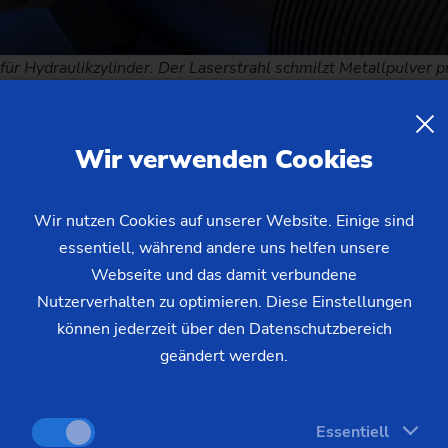
r Hydraulikzylinder. Der Laserstrahl schmilzt Metallpulver pr
Wir verwenden Cookies
konzepte bietet EMAG
für
Wir nutzen Cookies auf unserer Website. Einige sind
essentiell, während andere uns helfen unsere
Webseite und das damit verbundene
Nutzerverhalten zu optimieren. Diese Einstellungen
0 LMD – Wellenbeschichtung bis 2
können jederzeit über den Datenschutzbereich
geändert werden.
MD-Baureihe sind speziell für die Beschichtung rotationssy
iner elektrischen Gegenspitze sowie einem Positioniersystem 
Essentiell