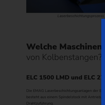
Laserbeschichtungsprozess fü
Welche Maschinen
von Kolbenstangen?
ELC 1500 LMD und ELC 270
Die EMAG Laserbeschichtungsanlagen der ELC L
besteht aus einem Spindelstock mit Antrieb, e
Drahtzuführung.