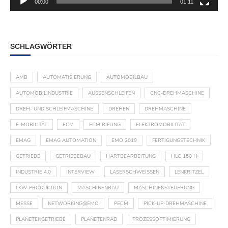
00:00
01:11
SCHLAGWÖRTER
AMB
AUTOMATISIERUNG
AUTOMOBILBAU
AUTOMOBILINDUSTRIE
AUSSENSCHLEIFEN
CNC-DREHMASCHINE
DREH- UND SCHLEIFMASCHINE
DREHEN
DREHMASCHINE
E-MOBILITÄT
ECM
ECM RIFLING
ELEKTROMOBILITÄT
EMAG
EMAG AUTOMATION
EMO 2019
FERTIGUNGSTECHNIK
GETRIEBE
GETRIEBEBAU
HARTBEARBEITUNG
HLC 150 H
INDUSTRIE 4.0
INTERVIEW
LASERSCHWEISSEN
LENKRITZEL
LKW-PRODUKTION
MASCHINENBAU
MASCHINENSTEUERUNG
MESSE
NETWORKING@EMO
PECM
PICK-UP-DREHMASCHINE
PLANETENGETRIEBE
PLANETENRAD
PROZESSOPTIMIERUNG